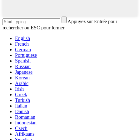
Appuyez sur Entrée pour
rechercher ou ESC pour fermer
English
French
German
Portuguese
Spanish
Russian
Japanese
Korean
Arabic
Irish
Greek
Turkish
Italian
Danish
Romanian
Indonesian
Czech
Afrikaans
Swedish