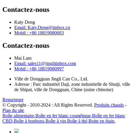
Contactez-nous
Katy Deng
Email: Katy.Deng@tinbox.cn
Mobil : +86 18819080003
Contactez-nous
Mai Lam
Email: sales11@jinglitinbox.com
Mobil : +86 18819080997
Ville de Dongguan Jingli Can Co., Ltd.
Adresse : Parc industriel Daji, zone industrielle de Shuiji, ville
de Shipai, ville de Dongguan, Chine (usine chinoise)
Renseigner
© Copyright - 2010-2024 : All Rights Reserved.
Produits chauds
-
Plan du site
Boîte alimentaire
,
Boîte en fer blanc cosmétique
,
Boîte en fer blanc
CBD
,
Boîte à bonbons
,
Boîte à vin
,
Boîte à thé
,
Boite en étain
,