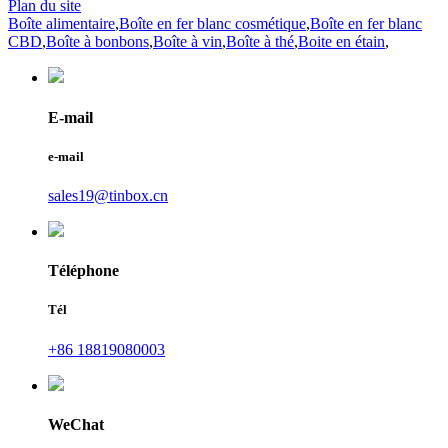
Plan du site
Boîte alimentaire
,
Boîte en fer blanc cosmétique
,
Boîte en fer blanc
CBD
,
Boîte à bonbons
,
Boîte à vin
,
Boîte à thé
,
Boite en étain
,
E-mail
e-mail
sales19@tinbox.cn
Téléphone
Tél
+86 18819080003
WeChat