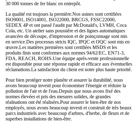
30 000 tonnes de fer blanc en entrepôt.
La qualité est toujours la première.Nos usines sont certifiées
ISO9001, ISO14001, ISO22000, BRCGS, FSSC22000,
SEDEX 4P et ont passé l'audit par McDonald's, LVMH, Coca
Cola, etc. Un atelier sans poussière et des lignes automatiques
avancées de découpe, d'impression et de poinçonnage sont mis
en service.Des processus stricts IQC, IPQC et OQC sont mis en
œuvre.Les matières premières sont certifiées MSDS et les
produits finis sont conformes aux normes 94/62/EC, EN71-3,
FDA, REACH, ROHS.Une équipe après-vente professionnelle
est disponible pour une réponse rapide et efficace aux éventuelles
réclamations.La satisfaction du client est notre plus haute priorité.
Pour bien protéger notre planète et assurer la durabilité, nous
avons beaucoup investi pour économiser l'énergie et réduire la
pollution de l'air et de l'eau.Depuis que nous avons fixé des
normes élevées et pris des mesures solides, de grandes
réalisations ont été réalisées.Pour assurer le bien-être de nos
employés, nous avons beaucoup investi et construit de très beaux
parcs industriels avec beaucoup d'arbres, d'herbe, de fleurs et de
superbes installations de bien-être.