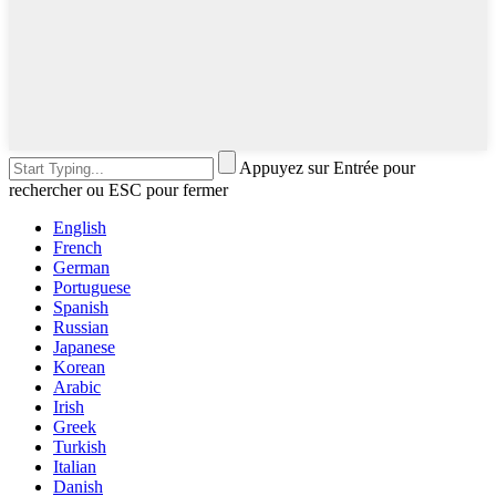
Appuyez sur Entrée pour
rechercher ou ESC pour fermer
English
French
German
Portuguese
Spanish
Russian
Japanese
Korean
Arabic
Irish
Greek
Turkish
Italian
Danish